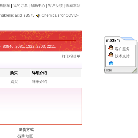
购物车
|
我的订单
|
帮助中心
|
客户反馈
|
收藏本站
ngkrekic acid（B575
Chemicals for COVID-
83846
,
2081
,
1322
,
2203
,
2211
,
客户服务
技术支持
打印报价单
Hide
购买
详细介绍
购买
详细介绍
送货方式
·
深圳地区