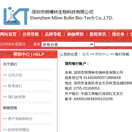
网站首页
分类导航
品牌导航
购物帮助
新闻资讯
报价单
2026/8/9 星期日
搜索
帮助中心 | HELP
您的位置：
首页
>>
帮助中心
>> 银行转账
我司银行账户：
关于我们
名称: 深圳市明博林生物科技有限公司
>> 公司介绍
税务登记号 9144030055718808X9
地址: 深圳市龙岗区布吉大芬村茂业城怡和楼
>> 联系我们
电话: 0755-25106053
开户银行: 中国工商银行深圳红宝支行
>> 我们的优势
账号: 4000024839200103206
购物指南
>> 用户等级和积分
>> 如何获得赠品