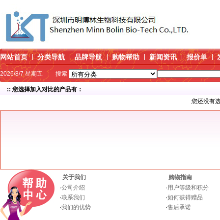
网站首页
分类导航
品牌导航
购物帮助
新闻资讯
报价单
2026/8/7 星期五
搜索
:: 您选择加入对比的产品有：
您还没有
关于我们
购物指南
·
公司介绍
·
用户等级和积分
·
联系我们
·
如何获得赠品
·
我们的优势
·
售后承诺