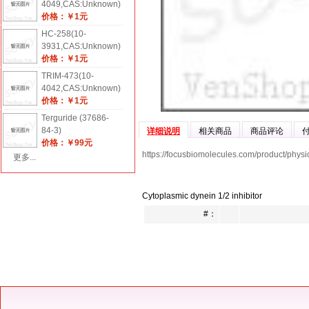
4049,CAS:Unknown)
价格：￥1元
HC-258(10-
3931,CAS:Unknown)
价格：￥1元
TRIM-473(10-
4042,CAS:Unknown)
价格：￥1元
Terguride (37686-
84-3)
详细说明
相关商品
商品评论
价格：￥99元
https://focusbiomolecules.com/product/physi
更多...
Cytoplasmic dynein 1/2 inhibitor
#：