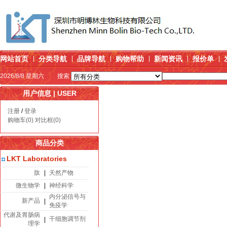
网站首页
分类导航
品牌导航
购物帮助
新闻资讯
报价单
2026/8/8 星期六
搜索
用户信息 | USER
注册
/
登录
购物车(0)
对比框(0)
商品分类
LKT Laboratories
肽
|
天然产物
微生物学
|
神经科学
内分泌信号与
新产品
|
免疫学
代谢及胃肠病
干细胞调节剂
|
理学