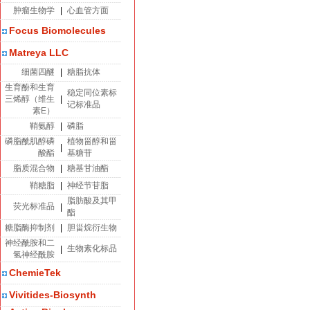
肿瘤生物学
|
心血管方面
Focus Biomolecules
Matreya LLC
细菌四醚
|
糖脂抗体
生育酚和生育
稳定同位素标
三烯醇（维生
|
记标准品
素E）
鞘氨醇
|
磷脂
磷脂酰肌醇磷
植物甾醇和甾
|
酸酯
基糖苷
脂质混合物
|
糖基甘油酯
鞘糖脂
|
神经节苷脂
脂肪酸及其甲
荧光标准品
|
酯
糖脂酶抑制剂
|
胆甾烷衍生物
神经酰胺和二
生物素化标品
|
氢神经酰胺
ChemieTek
Vivitides-Biosynth