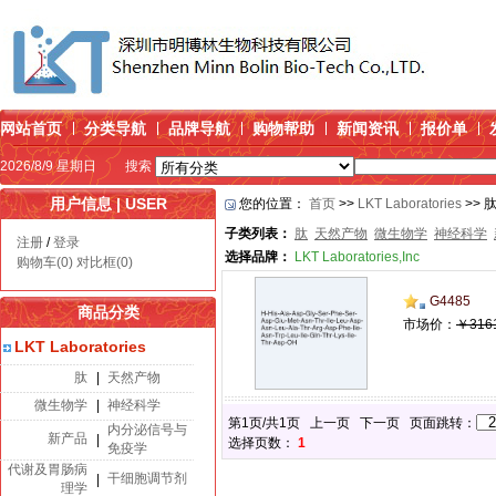
网站首页
分类导航
品牌导航
购物帮助
新闻资讯
报价单
2026/8/9 星期日
搜索
用户信息 | USER
您的位置：
首页
>>
LKT Laboratories
>> 
子类列表：
肽
天然产物
微生物学
神经科学
注册
/
登录
选择品牌：
LKT Laboratories,Inc
购物车(0)
对比框(0)
G4485
商品分类
市场价：
￥316
LKT Laboratories
肽
|
天然产物
微生物学
|
神经科学
第1页/共1页 上一页 下一页 页面跳转：
内分泌信号与
新产品
|
选择页数：
1
免疫学
代谢及胃肠病
干细胞调节剂
|
理学