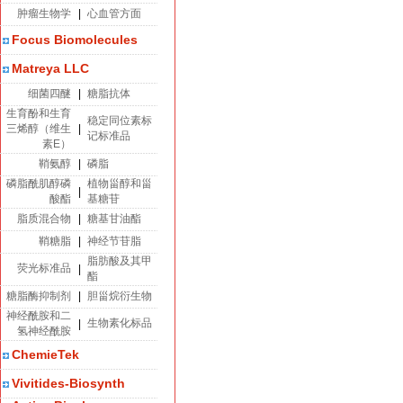
肿瘤生物学
|
心血管方面
Focus Biomolecules
Matreya LLC
细菌四醚
|
糖脂抗体
生育酚和生育
稳定同位素标
三烯醇（维生
|
记标准品
素E）
鞘氨醇
|
磷脂
磷脂酰肌醇磷
植物甾醇和甾
|
酸酯
基糖苷
脂质混合物
|
糖基甘油酯
鞘糖脂
|
神经节苷脂
脂肪酸及其甲
荧光标准品
|
酯
糖脂酶抑制剂
|
胆甾烷衍生物
神经酰胺和二
生物素化标品
|
氢神经酰胺
ChemieTek
Vivitides-Biosynth