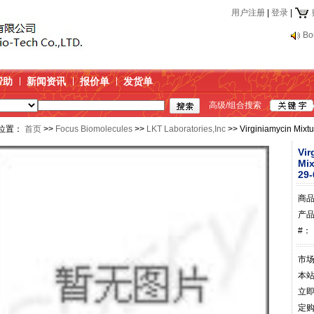
用户注册
|
登录
|
Bo
帮助
新闻资讯
报价单
发货单
高级/组合搜索
位置：
首页
>>
Focus Biomolecules
>>
LKT Laboratories,Inc
>> Virginiamycin Mixt
Vir
Mix
29-
商
产
#：
市
本
立
定