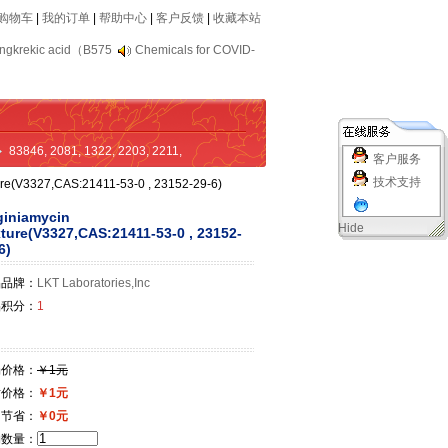
购物车
|
我的订单
|
帮助中心
|
客户反馈
|
收藏本站
ngkrekic acid（B575
Chemicals for COVID-
83846
,
2081
,
1322
,
2203
,
2211
,
客户服务
技术支持
ure(V3327,CAS:21411-53-0 , 23152-29-6)
giniamycin
Hide
ture(V3327,CAS:21411-53-0 , 23152-
6)
品品牌：
LKT Laboratories,Inc
品积分：
1
场价格：
￥1元
站价格：
￥1元
即节省：
￥0元
购数量：