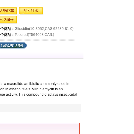
一个商品：
Gliocidin(10-3952,CAS:62289-81-0)
一个商品：
Tocored(T564098,CAS:)
 is a macrolide antibiotic commonly used in
on in ethanol fuels. Virginiamycin is an
ase activity. This compound displays insecticidal