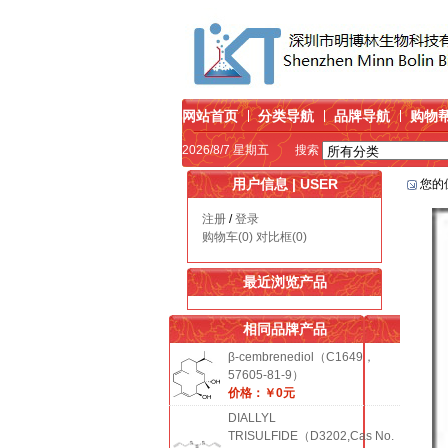
网站首页
分类导航
品牌导航
购物
2026/8/7 星期五
搜索
用户信息 | USER
您的
注册
/
登录
购物车(0)
对比框(0)
最近浏览产品
相同品牌产品
β-cembrenediol（C1649，
57605-81-9）
价格：￥0元
DIALLYL
TRISULFIDE（D3202,Cas No.