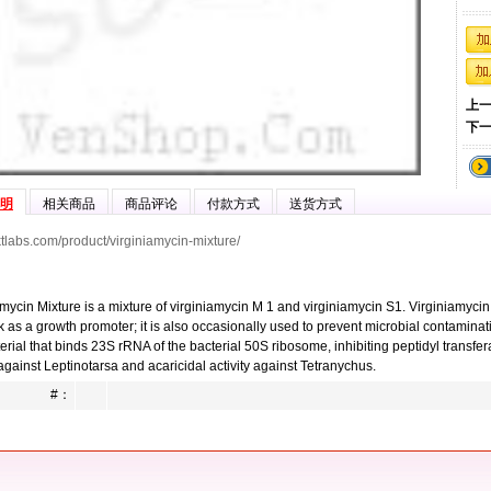
上
下
明
相关商品
商品评论
付款方式
送货方式
lktlabs.com/product/virginiamycin-mixture/
amycin Mixture is a mixture of virginiamycin M 1 and virginiamycin S1. Virginiamycin
k as a growth promoter; it is also occasionally used to prevent microbial contaminati
erial that binds 23S rRNA of the bacterial 50S ribosome, inhibiting peptidyl transfer
 against Leptinotarsa and acaricidal activity against Tetranychus.
#：