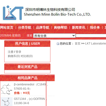
网站首页
分类导航
品牌导航
购物帮助
新闻资讯
报价单
2026/8/6 星期四
搜索
用户信息 | USER
您的位置：
首页
>>
LKT Laboratori
注册
/
登录
购物车(0)
对比框(0)
最近浏览产品
相同品牌产品
β-cembrenediol（C1649，
57605-81-9）
价格：￥0元
G571344，(±)-GOITRIN，
13190-34-6