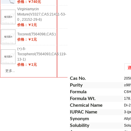
价格：￥740元
Virginiamycin
Mixture(V3327,CAS:21411-53-
0 , 23152-29-6)
价格：￥1元
Tocored(T564098,CAS:)
价格：￥1元
(+)-δ-
Tocopherol(T564093,CAS:119-
13-1)
价格：￥1元
更多...
Cas No.
205
Purity
≥98
Formula
C
6
Formula Wt.
178
Chemical Name
Di-2
IUPAC Name
3-(p
Synonym
Allyl
Solubility
Solu