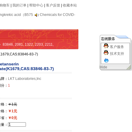
购物车
|
我的订单
|
帮助中心
|
客户反馈
|
收藏本站
ngkrekic acid（B575
Chemicals for COVID-
83846
,
2081
,
1322
,
2203
,
2211
,
客户服务
技术支持
e(K1679,CAS:83846-83-7)
Ketanserin
Hide
rate(K1679,CAS:83846-83-7)
品牌：
LKT Laboratories,Inc
积分：
1
价格：
￥1元
价格：
￥1元
节省：
￥0元
数量：