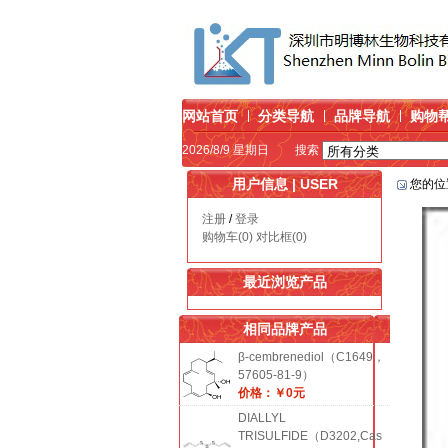
网站首页
分类导航
品牌导航
购物
2026/8/9 星期日
搜索
用户信息 | USER
您的位
注册
/
登录
购物车(0)
对比框(0)
最近浏览产品
相同品牌产品
β-cembrenediol（C1649，
57605-81-9）
价格：￥0元
DIALLYL
TRISULFIDE（D3202,Cas