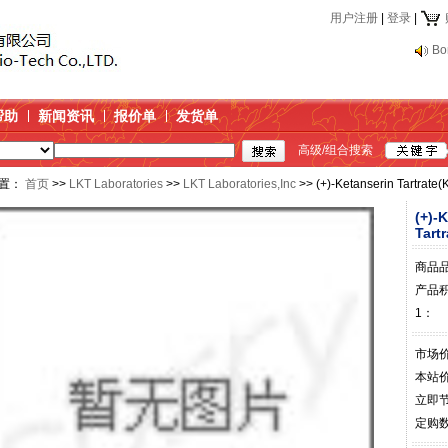
用户注册
|
登录
|
Bo
帮助
新闻资讯
报价单
发货单
高级/组合搜索
置：
首页
>>
LKT Laboratories
>>
LKT Laboratories,Inc
>> (+)-Ketanserin Tartrat
(+)-
Tart
商品
产品
1：
市场
本站
立即
定购